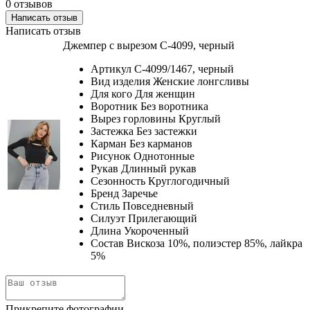
0 отзывов
Написать отзыв
Написать отзыв
Джемпер с вырезом C-4099, черный
Артикул
C-4099/1467, черный
Вид изделия
Женские лонгсливы
Для кого
Для женщин
Воротник
Без воротника
Вырез горловины
Круглый
Застежка
Без застежки
Карман
Без карманов
Рисунок
Однотонные
Рукав
Длинный рукав
Сезонность
Круглогодичный
Бренд
Заречье
Стиль
Повседневный
Силуэт
Прилегающий
Длина
Укороченный
Состав
Вискоза 10%, полиэстер 85%, лайкра
5%
Прикрепите фотографии