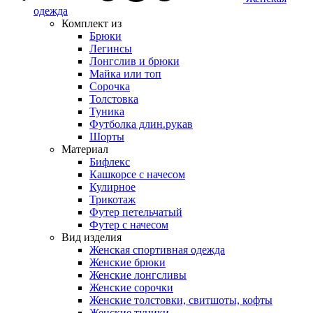
одежда
Комплект из
Брюки
Легинсы
Лонгслив и брюки
Майка или топ
Сорочка
Толстовка
Туника
Футболка длин.рукав
Шорты
Материал
Бифлекс
Кашкорсе с начесом
Кулирное
Трикотаж
Футер петельчатый
Футер с начесом
Вид изделия
Женская спортивная одежда
Женские брюки
Женские лонгсливы
Женские сорочки
Женские толстовки, свитшоты, кофты
Женские туники