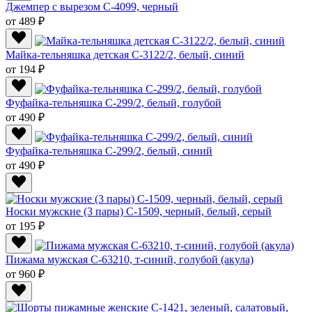
Джемпер с вырезом C-4099, черный
от 489 ₽
Майка-тельняшка детская С-3122/2, белый, синий
от 194 ₽
Фуфайка-тельняшка С-299/2, белый, голубой
от 490 ₽
Фуфайка-тельняшка С-299/2, белый, синий
от 490 ₽
Носки мужские (3 пары) С-1509, черный, белый, серый
от 195 ₽
Пижама мужская C-63210, т-синий, голубой (акула)
от 960 ₽