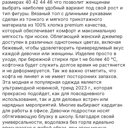
размерах 40 42 44 46 что позволит женщинам
выбрать наиболее удобный вариант под свой рост и
тип фигуры. Вязаный топ с длинными рукавами
сделан из тонкого и мягкого трикотажного
материала из 100% хлопка premium качества,
который обеспечивает комфорт и максимальную
мягкость при носке. Облегающий женский джемпер
доступен в различных однотонных цветах, включая
бежевый, чтобы удовлетворить привередливый вкус
каждой девочки или женщины. Изделие просто в
уходе, при бережной стирки при t не более 40 °C,
кофточка будет служить долгое время не растянется
и не деформируется. Так же важно отметить, что
кофта не линяет и не имеет посторонних запахов.
Эта модная и популярная одежда является
ультрамодной новинкой, тренд 2023 г., которая
прекрасно подойдет, как для повседневного
использования, так и для деловых встреч или
нарядных мероприятий. Многие выбирают кардиган
для работы в офисе. Девочки подростки носят
обтягивающую блузку в школу. Благодаря своей
универсальности, водолазка без горла идеально
вписывается в любой образ, при этом можно