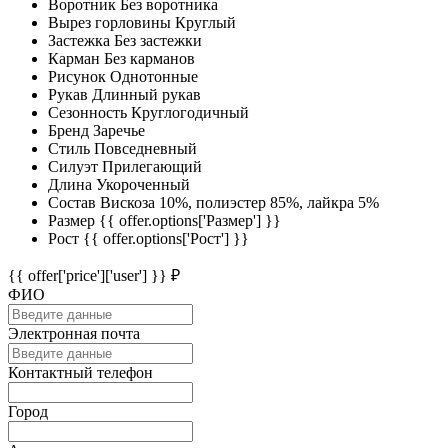
Воротник
Без воротника
Вырез горловины
Круглый
Застежка
Без застежки
Карман
Без карманов
Рисунок
Однотонные
Рукав
Длинный рукав
Сезонность
Круглогодичный
Бренд
Заречье
Стиль
Повседневный
Силуэт
Прилегающий
Длина
Укороченный
Состав
Вискоза 10%, полиэстер 85%, лайкра 5%
Размер
{{ offer.options['Размер'] }}
Рост
{{ offer.options['Рост'] }}
{{ offer['price']['user'] }} ₽
ФИО
Электронная почта
Контактный телефон
Город