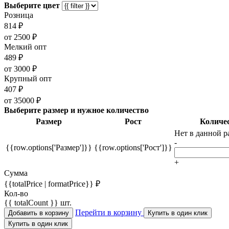
Выберите цвет
Розница
814 ₽
от 2500 ₽
Мелкий опт
489 ₽
от 3000 ₽
Крупный опт
407 ₽
от 35000 ₽
Выберите размер и нужное количество
Размер
Рост
Количе
Нет в данной р
-
{{row.options['Размер']}}
{{row.options['Рост']}}
+
Сумма
{{totalPrice | formatPrice}} ₽
Кол-во
{{ totalCount }} шт.
Перейти в корзину
Добавить в корзину
Купить в один клик
Купить в один клик