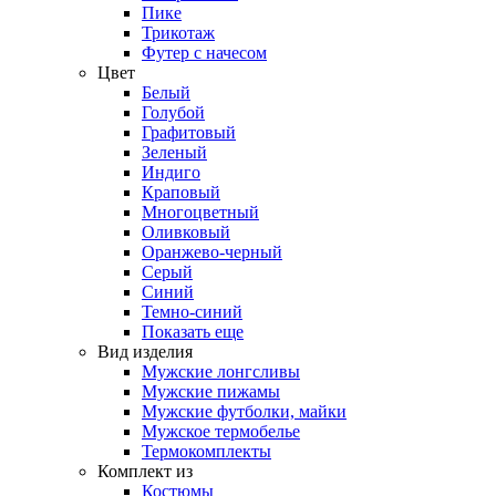
Пике
Трикотаж
Футер с начесом
Цвет
Белый
Голубой
Графитовый
Зеленый
Индиго
Краповый
Многоцветный
Оливковый
Оранжево-черный
Серый
Синий
Темно-синий
Показать еще
Вид изделия
Мужские лонгсливы
Мужские пижамы
Мужские футболки, майки
Мужское термобелье
Термокомплекты
Комплект из
Костюмы