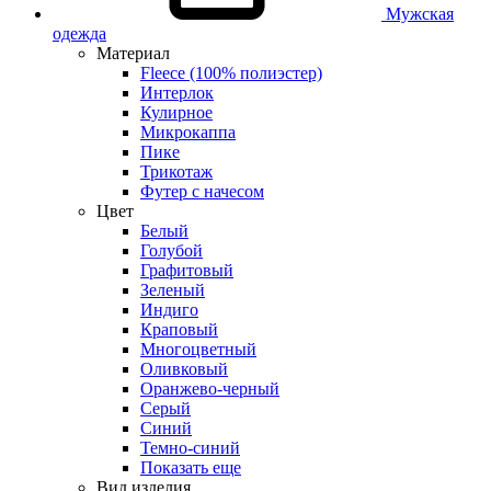
Мужская
одежда
Материал
Fleece (100% полиэстер)
Интерлок
Кулирное
Микрокаппа
Пике
Трикотаж
Футер с начесом
Цвет
Белый
Голубой
Графитовый
Зеленый
Индиго
Краповый
Многоцветный
Оливковый
Оранжево-черный
Серый
Синий
Темно-синий
Показать еще
Вид изделия