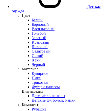
Детская
одежда
Цвет
Белый
Бордовый
Васильковый
Голубой
Зеленый
Краповый
Лиловый
Салатовый
Синий
Хаки
Черный
Материал
Кулирное
Пике
Трикотаж
Футер с начесом
Вид изделия
Детские лонгсливы
Детские футболки, майки
Комплект из
Рубашка