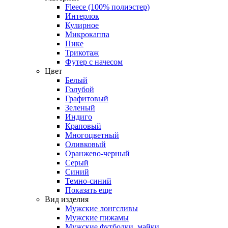
Fleece (100% полиэстер)
Интерлок
Кулирное
Микрокаппа
Пике
Трикотаж
Футер с начесом
Цвет
Белый
Голубой
Графитовый
Зеленый
Индиго
Краповый
Многоцветный
Оливковый
Оранжево-черный
Серый
Синий
Темно-синий
Показать еще
Вид изделия
Мужские лонгсливы
Мужские пижамы
Мужские футболки, майки