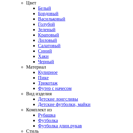
Цвет
Белый
Бордовый
Васильковый
Голубой
Зеленый
Краповый
Лиловый
Салатовый
Синий
Хаки
Черный
Материал
Кулирное
Пике
Трикотаж
Футер с начесом
Вид изделия
Детские лонгсливы
Детские футболки, майки
Комплект из
Рубашка
Футболка
Футболка длин.рукав
Стиль