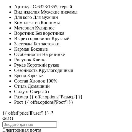
Артикул
C-6323/1355, серый
Вид изделия
Мужские пижамы
Для кого
Для мужчин
Комплект из
Костюмы
Материал
Кулирное
Воротник
Без воротника
Вырез горловины
Круглый
Застежка
Без застежки
Карман
Боковые
Особенности
На резинке
Рисунок
Клетка
Рукав
Короткий рукав
Сезонность
Круглогодичный
Бренд
Заречье
Состав
Хлопок 100%
Стиль
Домашний
Силуэт
Оверсайз
Размер
{{ offer.options['Размер'] }}
Рост
{{ offer.options['Рост'] }}
{{ offer['price']['user'] }} ₽
ФИО
Электронная почта