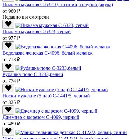
Пижама мужская C-63210, т-синий, голубой (акула)
от 960 ₽
Недавно вы смотрели
Пижама мужская C-6323, серый
от 977 ₽
Водолазка женская C-4096, белый меланж
от 713 ₽
Рубашка-поло C-3233,белый
от 774 ₽
Носки мужские (5 пар) С-1441/5, черный
от 325 ₽
Джемпер с вырезом C-4099, черный
от 489 ₽
Майка-тельняшка детская С-3122/2, белый, синий