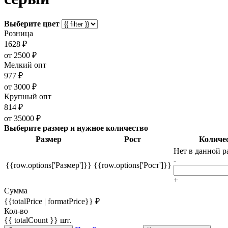
Выберите цвет
Розница
1628 ₽
от 2500 ₽
Мелкий опт
977 ₽
от 3000 ₽
Крупный опт
814 ₽
от 35000 ₽
Выберите размер и нужное количество
Размер
Рост
Количе
Нет в данной р
-
{{row.options['Размер']}}
{{row.options['Рост']}}
+
Сумма
{{totalPrice | formatPrice}} ₽
Кол-во
{{ totalCount }} шт.