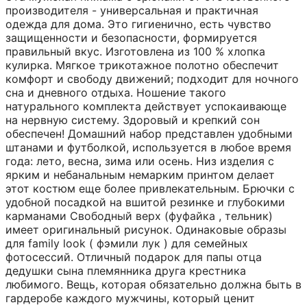
производителя - универсальная и практичная
одежда для дома. Это гигиенично, есть чувство
защищенности и безопасности, формируется
правильный вкус. Изготовлена из 100 % хлопка
кулирка. Мягкое трикотажное полотно обеспечит
комфорт и свободу движений; подходит для ночного
сна и дневного отдыха. Ношение такого
натурального комплекта действует успокаивающе
на нервную систему. Здоровый и крепкий сон
обеспечен! Домашний набор представлен удобными
штанами и футболкой, используется в любое время
года: лето, весна, зима или осень. Низ изделия с
ярким и небанальным немарким принтом делает
этот костюм еще более привлекательным. Брючки с
удобной посадкой на вшитой резинке и глубокими
карманами Свободный верх (фуфайка , тельник)
имеет оригинальный рисунок. Одинаковые образы
для family look ( фэмили лук ) для семейных
фотосессий. Отличный подарок для папы отца
дедушки сына племянника друга крестника
любимого. Вещь, которая обязательно должна быть в
гардеробе каждого мужчины, который ценит