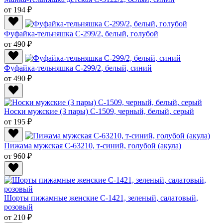
от 194 ₽
Фуфайка-тельняшка С-299/2, белый, голубой
от 490 ₽
Фуфайка-тельняшка С-299/2, белый, синий
от 490 ₽
Носки мужские (3 пары) С-1509, черный, белый, серый
от 195 ₽
Пижама мужская C-63210, т-синий, голубой (акула)
от 960 ₽
Шорты пижамные женские С-1421, зеленый, салатовый,
розовый
от 210 ₽